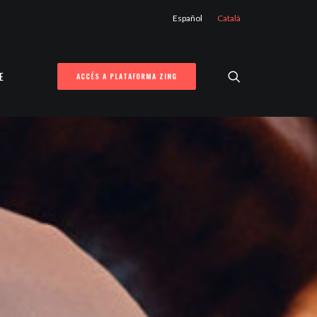
Español
Català
E
ACCÉS A PLATAFORMA ZING