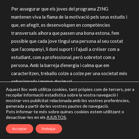
Per assegurar que els joves del programa ZING
mantenen viva la flama de la motivació pels seus estudis i
que, en afegit, es desenvolupen en competències
transversals alhora que passen una bona estona, fem
possible que cada jove tingui una persona al seu costat
que l’acompanyi, li doni suport i l’ajudi a créixer com a
estudiant, com a professional, però sobretot com a
persona. Amb la barreja d’energia i calma que em
caracteritzen, treballo colze a colze per una societat més
cohesionada i menys desigual.
Aquest lloc web utilitza cookies, tant pròpies com de tercers, per a
recopilar informació estadística sobre la vostra navegació i
mostrar-vos publicitat relacionada amb les vostres preferències,
generada a partir de les vostres pautes de navegació.
Pots informar-te més sobre quines cookies estem utilitzant o
desactivar-les en els
AJUSTOS
.
Acceptar
Rebutjar