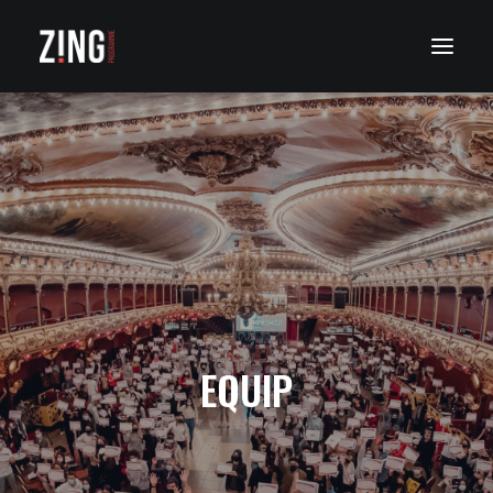
QUANT A ZING
EL NOSTRE PROGRAMA
ZING NETWORK
ZING NEWS
CONTACTE
EQUIP
ACCÉS A PLATAFORMA ZING
BUSCAR