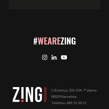
#
WEARE
ZING
C/Entença, 332-334, 7ª planta
08029 Barcelona
Teléfono: 689 22 38 52