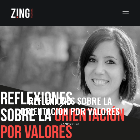
SOBRE ZING
NUESTRO PROGRAMA
ZING NETWORK
ZING INSERCIÓN LABORAL
EMPRESAS
REFLEXIONES SOBRE LA
ZING NEWS
ORIENTACIÓN POR VALORES
CONTACTO
26/01/2023
ACCESO A PLATAFORMA ZING